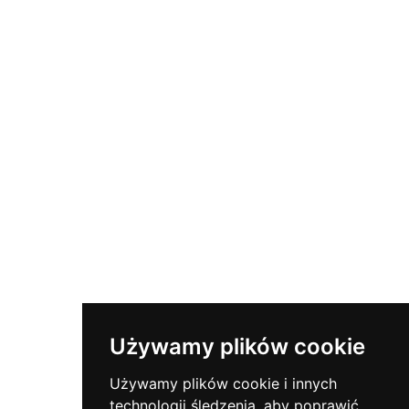
Jak Nainstalovat Certifikát
Co Je SSL?
Jak Používat BSAMPD
Kontakt
Přihlaste se k odběru newsletteru
Zůstaňte v obraze s důležitými bezpečnostními
novinkami.
Używamy plików cookie
Używamy plików cookie i innych
Polub Nas
technologii śledzenia, aby poprawić