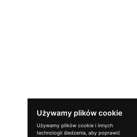
Persónuverndarstefna
Hvernig Á Að Setja Upp Vottorð
Hvað Er SSL?
Hvernig Á Að Nota BSAMPD
Hafðu Samband
Gerast áskrifandi að fréttabréfinu
Fylgstu með mikilvægum öryggisfréttum.
Używamy plików cookie
Używamy plików cookie i innych
Polub Nas
technologii śledzenia, aby poprawić