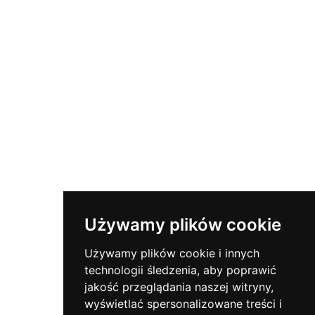
Kaj Je SSL?
Kako Uporabljati BSAMPD
Kontakt
Naročite se na glasilo
Bodite na tekočem s pomembnimi varnostnimi novicami.
Używamy plików cookie
Używamy plików cookie i innych
Polub Nas
technologii śledzenia, aby poprawić
jakość przeglądania naszej witryny,
wyświetlać spersonalizowane treści i