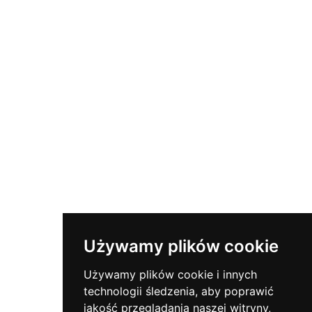
Kuinka Asentaa Sertifikaatti
Mikä On SSL?
Kuinka Käyttää BSAMPD:tä
Ota Yhteyttä
Tilaa uutiskirje
Pysy ajan tasalla tärkeistä turvallisuusuutisista.
Używamy plików cookie
Używamy plików cookie i innych
Polub Nas
technologii śledzenia, aby poprawić
jakość przeglądania naszej witryny,