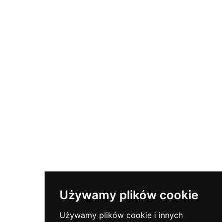
Sekretesspolicy
Hur Man Installerar Certifikat
Vad Är SSL?
Hur Man Använder BSAMPD
Kontakta
Prenumerera på nyhetsbrevet
Håll dig uppdaterad med viktiga säkerhetsnyheter.
Używamy plików cookie
Używamy plików cookie i innych